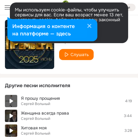
Войти
Мы используем cookie-файлы, чтобы улучшить
сервисы для вас. Если ваш возраст менее 13 лет,
настроить cookie-файлы должен ваш законный
представитель.
Больше информации
Информация о контенте
Коля или Оля
Разрешить все
Настроить
на платформе — здесь
Сергей Вольный
Слушать
Другие песни исполнителя
Я прошу прощения
4:19
Сергей Вольный
Женщина всегда права
3:44
Сергей Вольный
Хитовая моя
3:28
Сергей Вольный