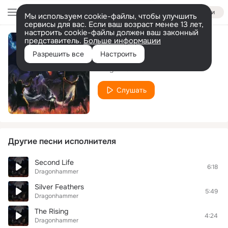
Войти
Мы используем cookie-файлы, чтобы улучшить
сервисы для вас. Если ваш возраст менее 13 лет,
настроить cookie-файлы должен ваш законный
представитель.
Больше информации
Ending Legacy
Разрешить все
Настроить
Dragonhammer
Слушать
Другие песни исполнителя
Second Life
6:18
Dragonhammer
Silver Feathers
5:49
Dragonhammer
The Rising
4:24
Dragonhammer