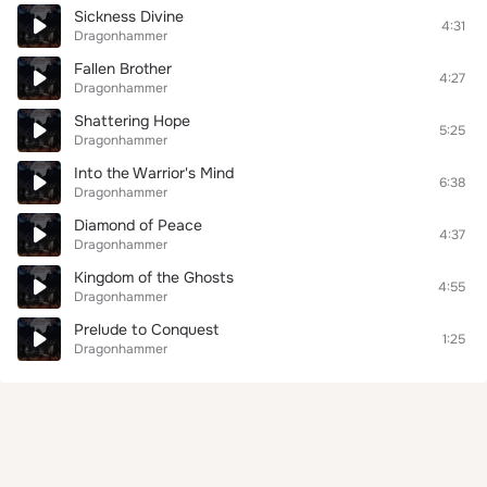
Sickness Divine
4:31
Dragonhammer
Fallen Brother
4:27
Dragonhammer
Shattering Hope
5:25
Dragonhammer
Into the Warrior's Mind
6:38
Dragonhammer
Diamond of Peace
4:37
Dragonhammer
Kingdom of the Ghosts
4:55
Dragonhammer
Prelude to Conquest
1:25
Dragonhammer