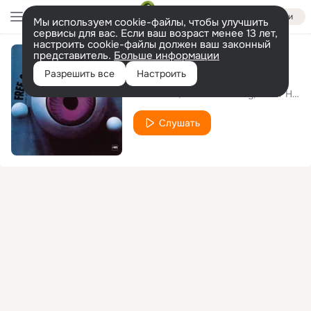
Войти
Мы используем cookie-файлы, чтобы улучшить
сервисы для вас. Если ваш возраст менее 13 лет,
настроить cookie-файлы должен ваш законный
представитель.
Больше информации
Flying Windmill
Разрешить все
Настроить
Free Orbit
Udo Lindenberg
Peter Herbolzheimer
Слушать