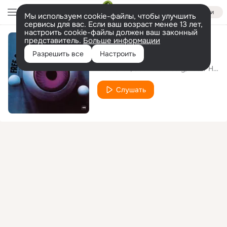
Войти
Мы используем cookie-файлы, чтобы улучшить
сервисы для вас. Если ваш возраст менее 13 лет,
настроить cookie-файлы должен ваш законный
представитель.
Больше информации
All My Love Girl
Разрешить все
Настроить
Free Orbit
Udo Lindenberg
Peter Herbolzheimer
Слушать