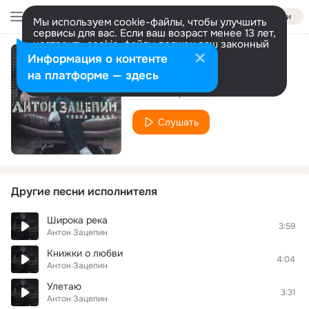
Войти
Мы используем cookie-файлы, чтобы улучшить
сервисы для вас. Если ваш возраст менее 13 лет,
настроить cookie-файлы должен ваш законный
представитель.
Больше информации
Информация о контенте
Улетаю (2step Remix)
Разрешить все
Настроить
на платформе — здесь
Антон Зацепин
Слушать
Другие песни исполнителя
Широка река
3:59
Антон Зацепин
Книжки о любви
4:04
Антон Зацепин
Улетаю
3:31
Антон Зацепин