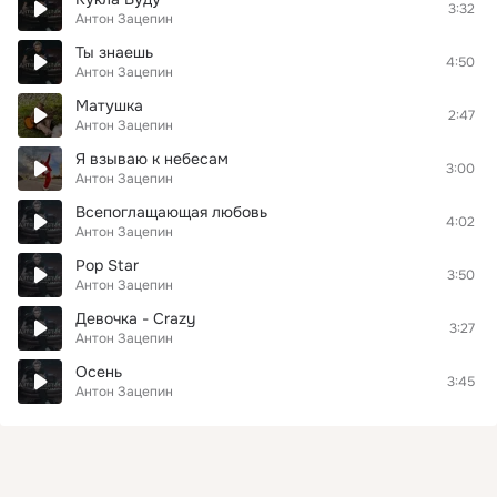
3:32
Антон Зацепин
Ты знаешь
4:50
Антон Зацепин
Матушка
2:47
Антон Зацепин
Я взываю к небесам
3:00
Антон Зацепин
Всепоглащающая любовь
4:02
Антон Зацепин
Pop Star
3:50
Антон Зацепин
Девочка - Crazy
3:27
Антон Зацепин
Осень
3:45
Антон Зацепин