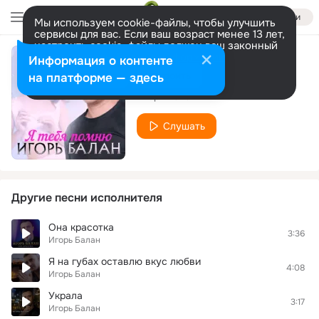
Войти
Мы используем cookie-файлы, чтобы улучшить
сервисы для вас. Если ваш возраст менее 13 лет,
настроить cookie-файлы должен ваш законный
представитель.
Больше информации
Информация о контенте
Отпускаю тебя
Разрешить все
Настроить
на платформе — здесь
Игорь Балан
Слушать
Другие песни исполнителя
Она красотка
3:36
Игорь Балан
Я на губах оставлю вкус любви
4:08
Игорь Балан
Украла
3:17
Игорь Балан