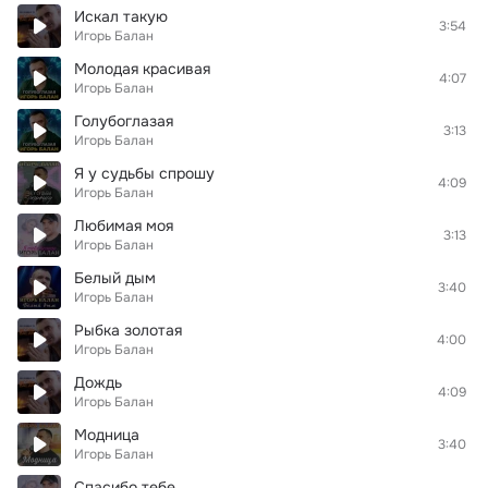
Искал такую
3:54
Игорь Балан
Молодая красивая
4:07
Игорь Балан
Голубоглазая
3:13
Игорь Балан
Я у судьбы спрошу
4:09
Игорь Балан
Любимая моя
3:13
Игорь Балан
Белый дым
3:40
Игорь Балан
Рыбка золотая
4:00
Игорь Балан
Дождь
4:09
Игорь Балан
Модница
3:40
Игорь Балан
Спасибо тебе