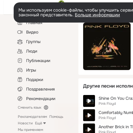
Мы используем cookie-файлы, чтобы улучшить сервис
законный представитель.
Больше информации
Левая
Главная
колонка
Видео
Группы
Люди
Публикации
Игры
Подарки
Другие песни исполн
Поздравления
Shine On You Cr
Рекомендации
Pink Floyd
Сменить язык
Comfortably Numb
Рекламодателям
Помощь
Pink Floyd
Новости
Ещё
Another Brick in T
Мы применяем
Pink Floyd