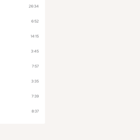
26:34
6:52
14:15
3:45
7:57
3:35
7:39
8:37