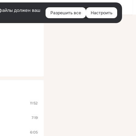
Войти
e-файлы должен ваш
Разрешить все
Настроить
Правая
колонка
11:52
7:19
6:05