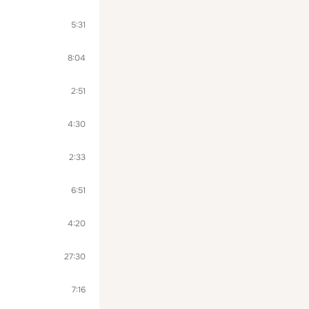
5:31
8:04
2:51
4:30
2:33
6:51
4:20
27:30
7:16