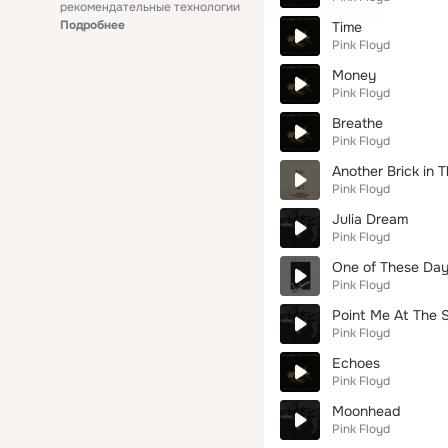
рекомендательные технологии
Подробнее
Time
Pink Floyd
Money
Pink Floyd
Breathe
Pink Floyd
Another Brick in T
Pink Floyd
Julia Dream
Pink Floyd
One of These Days
Pink Floyd
Point Me At The 
Pink Floyd
Echoes
Pink Floyd
Moonhead
Pink Floyd