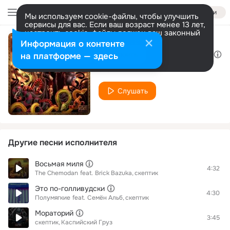
Войти
Мы используем cookie-файлы, чтобы улучшить
сервисы для вас. Если ваш возраст менее 13 лет,
настроить cookie-файлы должен ваш законный
представитель.
Больше информации
Информация о контенте
По головам или трупам
Разрешить все
Настроить
на платформе — здесь
скептик
Слушать
Другие песни исполнителя
Восьмая миля
4:32
The Chemodan
feat.
Brick Bazuka
скептик
Это по-голливудски
4:30
Полумягкие
feat.
Семён Альб
скептик
Мораторий
3:45
скептик
Каспийский Груз