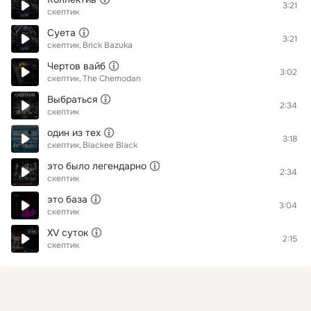
3:21
скептик
Суета
3:21
скептик
Brick Bazuka
Чертов вайб
3:02
скептик
The Chemodan
Выбраться
2:34
скептик
один из тех
3:18
скептик
Blackee Black
это было легендарно
2:34
скептик
это база
3:04
скептик
XV суток
2:15
скептик