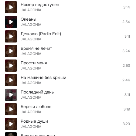
Номер недоступен
3:14
JALAGONIA
Океаны
2:54
JALAGONIA
Дежавю (Radio Edit)
3:11
JALAGONIA
Время не лечит
3:24
JALAGONIA
Прости меня
2:53
JALAGONIA
На машине без крыши
2:46
JALAGONIA
Последний день
3:11
JALAGONIA
Береги любовь
3:19
JALAGONIA
Родные души
3:23
JALAGONIA
Белые снежинки