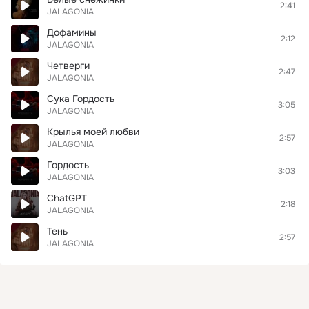
2:41
JALAGONIA
Дофамины
2:12
JALAGONIA
Четверги
2:47
JALAGONIA
Сука Гордость
3:05
JALAGONIA
Крылья моей любви
2:57
JALAGONIA
Гордость
3:03
JALAGONIA
ChatGPT
2:18
JALAGONIA
Тень
2:57
JALAGONIA