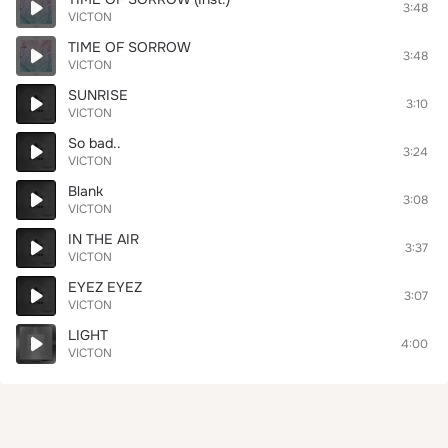
3:48
VICTON
TIME OF SORROW
3:48
VICTON
SUNRISE
3:10
VICTON
So bad..
3:24
VICTON
Blank
3:08
VICTON
IN THE AIR
3:37
VICTON
EYEZ EYEZ
3:07
VICTON
LIGHT
4:00
VICTON