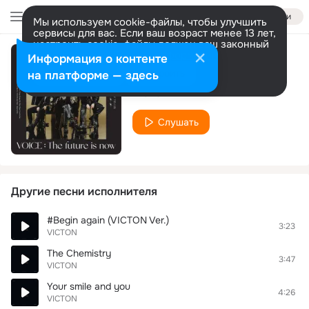
Войти
Мы используем cookie-файлы, чтобы улучшить
сервисы для вас. Если ваш возраст менее 13 лет,
настроить cookie-файлы должен ваш законный
представитель.
Больше информации
Информация о контенте
All Day
Разрешить все
Настроить
на платформе — здесь
VICTON
Слушать
Другие песни исполнителя
#Begin again (VICTON Ver.)
3:23
VICTON
The Chemistry
3:47
VICTON
Your smile and you
4:26
VICTON