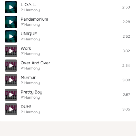
L.O.Y.L.
2:50
P1Harmony
Pandemonium
2:28
P1Harmony
UNIQUE
2:52
P1Harmony
Work
3:32
P1Harmony
Over And Over
2:54
P1Harmony
Murmur
3:09
P1Harmony
Pretty Boy
2:57
P1Harmony
DUH!
3:05
P1Harmony