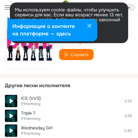
Войти
Мы используем cookie-файлы, чтобы улучшить
сервисы для вас. Если ваш возраст менее 13 лет,
настроить cookie-файлы должен ваш законный
представитель.
Больше информации
Информация о контенте
Flashy
Разрешить все
Настроить
на платформе — здесь
P1Harmony
Слушать
Другие песни исполнителя
ICE (VVS)
2:33
P1Harmony
Triple 7
2:26
P1Harmony
Wednesday Girl
2:42
P1Harmony