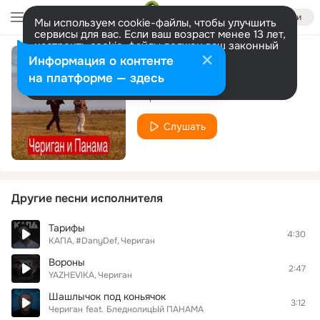
Войти
Мы используем cookie-файлы, чтобы улучшить
сервисы для вас. Если ваш возраст менее 13 лет,
настроить cookie-файлы должен ваш законный
представитель.
Больше информации
Информация о контенте
Рыбалочка
Разрешить все
Настроить
на платформе — здесь
Чериган
Слушать
Другие песни исполнителя
Тарифы
4:30
КАПА
#DanyDef
Чериган
Вороны
2:47
YAZHEVIKA
Чериган
Шашлычок под коньячок
3:12
Чериган
feat.
БледнолицЫй ПАНАМА