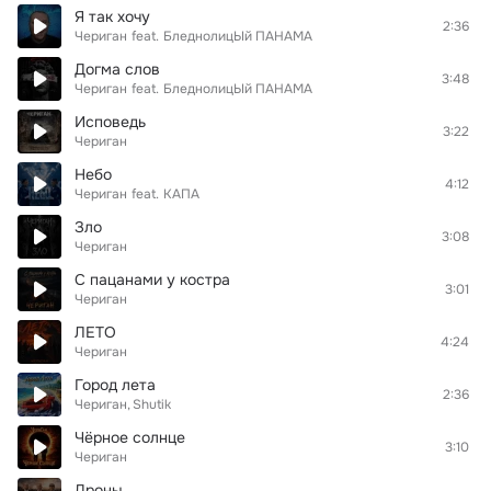
Я так хочу
2:36
Чериган
feat.
БледнолицЫй ПАНАМА
Догма слов
3:48
Чериган
feat.
БледнолицЫй ПАНАМА
Исповедь
3:22
Чериган
Небо
4:12
Чериган
feat.
КАПА
Зло
3:08
Чериган
С пацанами у костра
3:01
Чериган
ЛЕТО
4:24
Чериган
Город лета
2:36
Чериган
Shutik
Чёрное солнце
3:10
Чериган
Дроны