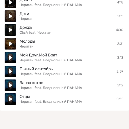
4:18
Чериган
feat.
БледнолицЫй ПАНАМА
Дети
3:15
Чериган
Дождь
4:30
OksA
feat.
Чериган
Молоды
3:31
Чериган
Мой Друг.Мой Брат
3:13
Чериган
feat.
БледнолицЫй ПАНАМА
Пьяный сентябрь
2:57
Чериган
feat.
БледнолицЫй ПАНАМА
Запах котлет
3:12
Чериган
feat.
БледнолицЫй ПАНАМА
Отцы
3:53
Чериган
feat.
БледнолицЫй ПАНАМА