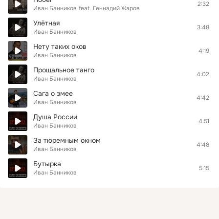
2:32
Иван Банников
feat.
Геннадий Жаров
Улётная
3:48
Иван Банников
Нету таких оков
4:19
Иван Банников
Прощальное танго
4:02
Иван Банников
Сага о змее
4:42
Иван Банников
Душа России
4:51
Иван Банников
За тюремным окном
4:48
Иван Банников
Бутырка
5:15
Иван Банников