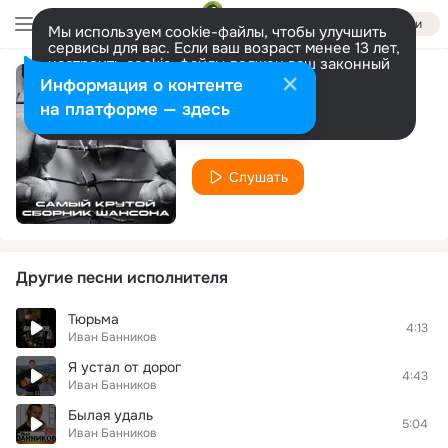
Войти
Мы используем cookie-файлы, чтобы улучшить
сервисы для вас. Если ваш возраст менее 13 лет,
настроить cookie-файлы должен ваш законный
представитель.
Больше информации
Информация о контенте
Фарт воровской
Разрешить все
Настроить
на платформе — здесь
Иван Банников
Слушать
Другие песни исполнителя
Тюрьма
4:13
Иван Банников
Я устал от дорог
4:43
Иван Банников
Былая удаль
5:04
Иван Банников