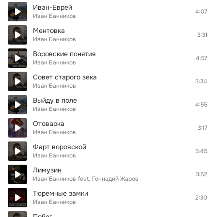
Иван-Еврей
4:07
Иван Банников
Ментовка
3:31
Иван Банников
Воровские понятия
4:57
Иван Банников
Совет старого зека
3:34
Иван Банников
Выйду в поле
4:55
Иван Банников
Отоварка
3:17
Иван Банников
Фарт воровской
5:45
Иван Банников
Лимузин
3:52
Иван Банников
feat.
Геннадий Жаров
Тюремные замки
2:30
Иван Банников
Побег