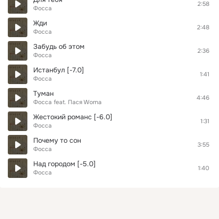
2:58
Фосса
Жди
2:48
Фосса
Забудь об этом
2:36
Фосса
Истанбул [-7.0]
1:41
Фосса
Туман
4:46
Фосса
feat.
Пася Worna
Жестокий романс [-6.0]
1:31
Фосса
Почему то сон
3:55
Фосса
Над городом [-5.0]
1:40
Фосса