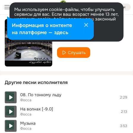
Войти
Мы используем cookie-файлы, чтобы улучшить
сервисы для вас. Если ваш возраст менее 13 лет,
настроить cookie-файлы должен ваш законный
представитель.
Больше информации
Информация о контенте
Скрипач
Разрешить все
Настроить
на платформе — здесь
Фосса
Слушать
Другие песни исполнителя
08. По тонкому льду
2:29
Фосса
На волнах [-9.0]
2:13
Фосса
Музыка
3:53
Фосса