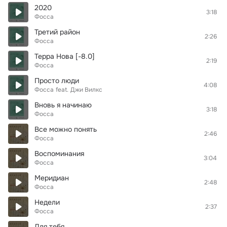
2020
3:18
Фосса
Третий район
2:26
Фосса
Терра Нова [-8.0]
2:19
Фосса
Просто люди
4:08
Фосса
feat.
Джи Вилкс
Вновь я начинаю
3:18
Фосса
Все можно понять
2:46
Фосса
Воспоминания
3:04
Фосса
Меридиан
2:48
Фосса
Недели
2:37
Фосса
Для тебя