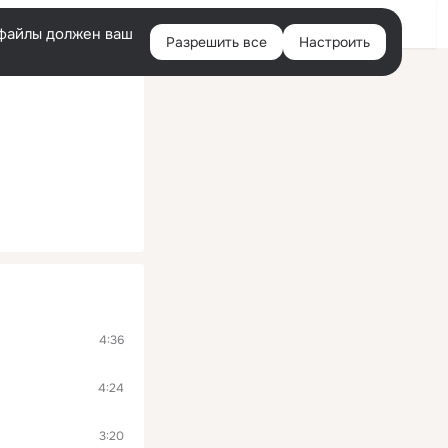
Войти
e-файлы должен ваш
Разрешить все
Настроить
Правая
колонка
4:36
4:24
3:20