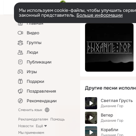
Мы используем cookie-файлы, чтобы улучшить сервис
законный представитель.
Больше информации
Левая
Главная
колонка
Видео
Группы
Люди
Публикации
Игры
Подарки
Другие песни исполн
Поздравления
Светлая Грусть
Рекомендации
Дыхание Гор
Сменить язык
Ветер
Рекламодателям
Помощь
Дыхание Гор
Новости
Ещё
Корабли
Мы применяем
Дыхание Гор