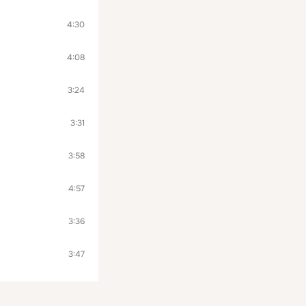
4:30
4:08
3:24
3:31
3:58
4:57
3:36
3:47