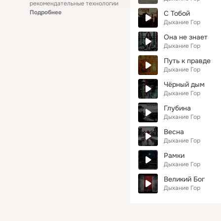
рекомендательные технологии
Подробнее
С Тобой
Дыхание Гор
Она не знает
Дыхание Гор
Путь к правде
Дыхание Гор
Чёрный дым
Дыхание Гор
Глубина
Дыхание Гор
Весна
Дыхание Гор
Рамки
Дыхание Гор
Великий Бог
Дыхание Гор