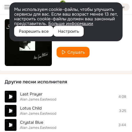
Войти
Мы используем cookie-файлы, чтобы улучшить
сервисы для вас. Если ваш возраст менее 13 лет,
настроить cookie-файлы должен ваш законный
представитель.
Больше информации
Hymn For Today
Разрешить все
Настроить
Alan James Eastwood
Слушать
Другие песни исполнителя
Last Prayer
4:08
Alan James Eastwood
Lotus Child
3:25
Alan James Eastwood
Crystal Blue
3:44
Alan James Eastwood