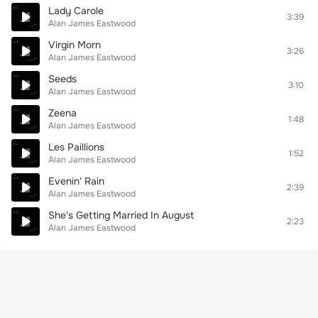
Lady Carole
3:39
Alan James Eastwood
Virgin Morn
3:26
Alan James Eastwood
Seeds
3:10
Alan James Eastwood
Zeena
1:48
Alan James Eastwood
Les Paillions
1:52
Alan James Eastwood
Evenin' Rain
2:39
Alan James Eastwood
She's Getting Married In August
2:23
Alan James Eastwood