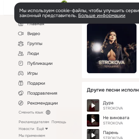
Мы используем cookie-файлы, чтобы улучшить сервис
законный представитель.
Больше информации
Левая
Главная
колонка
Видео
Группы
Люди
Публикации
Игры
Подарки
Другие песни исполн
Поздравления
Дура
Рекомендации
STROKOVA
Сменить язык
Не виновата
Рекламодателям
Помощь
STROKOVA
Новости
Ещё
Парень
Мы применяем
STROKOVA