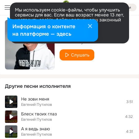
Войти
Мы используем cookie-файлы, чтобы улучшить
сервисы для вас. Если ваш возраст менее 13 лет,
настроить cookie-файлы должен ваш законный
представитель.
Больше информации
Информация о контенте
Ой, калина
Разрешить все
Настроить
на платформе — здесь
Евгений Путилов
Слушать
Другие песни исполнителя
Не зови меня
3:51
Евгений Путилов
Блеск твоих глаз
4:32
Евгений Путилов
А я ведь знаю
4:31
Евгений Путилов