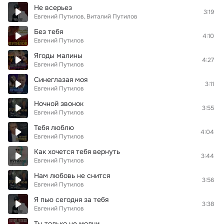
Не всерьез
3:19
Евгений Путилов
Виталий Путилов
Без тебя
4:10
Евгений Путилов
Ягоды малины
4:27
Евгений Путилов
Синеглазая моя
3:11
Евгений Путилов
Ночной звонок
3:55
Евгений Путилов
Тебя люблю
4:04
Евгений Путилов
Как хочется тебя вернуть
3:44
Евгений Путилов
Нам любовь не снится
3:56
Евгений Путилов
Я пью сегодня за тебя
3:38
Евгений Путилов
Ты только не молчи