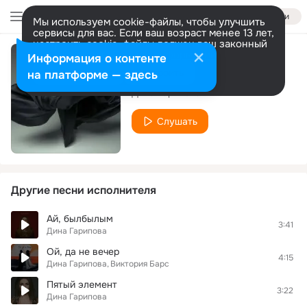
Войти
Мы используем cookie-файлы, чтобы улучшить
сервисы для вас. Если ваш возраст менее 13 лет,
настроить cookie-файлы должен ваш законный
представитель.
Больше информации
Информация о контенте
Напоказ
Разрешить все
Настроить
на платформе — здесь
Дина Гарипова
Слушать
Другие песни исполнителя
Ай, былбылым
3:41
Дина Гарипова
Ой, да не вечер
4:15
Дина Гарипова
Виктория Барс
Пятый элемент
3:22
Дина Гарипова