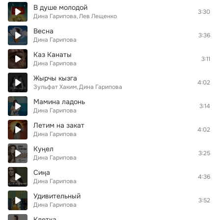
В душе молодой
3:30
Дина Гарипова
Лев Лещенко
Весна
3:36
Дина Гарипова
Каз Канаты
3:11
Дина Гарипова
Жырчы кызга
4:02
Зульфат Хаким
Дина Гарипова
Мамина ладонь
3:14
Дина Гарипова
Летим на закат
4:02
Дина Гарипова
Куңел
3:25
Дина Гарипова
Сиңа
4:36
Дина Гарипова
Удивительный
3:52
Дина Гарипова
Клетка