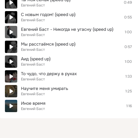
0:49
Евгений Баст
С новым годом! (speed up)
0:55
Евгений Баст
Евгений Баст - Никогда не угасну (speed up)
1:00
Евгений Баст
Мы расстаёмся (speed up)
0:57
Евгений Баст
Аид (speed up)
1:00
Евгений Баст
То чудо, что держу в руках
1:33
Евгений Баст
Научите меня умирать
1:25
Евгений Баст
Иное время
1:16
Евгений Баст