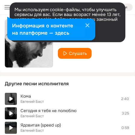
Войти
Мы используем cookie-файлы, чтобы улучшить
сервисы для вас. Если ваш возраст менее 13 лет,
настроить cookie-файлы должен ваш законный
представитель.
Больше информации
Информация о контенте
My demon (Remix)
Разрешить все
Настроить
на платформе — здесь
Евгений Баст
Слушать
Другие песни исполнителя
Кома
2:40
Евгений Баст
Сегодня я тебя не полюблю
3:25
Евгений Баст
Ядовитая (speed up)
0:59
Евгений Баст