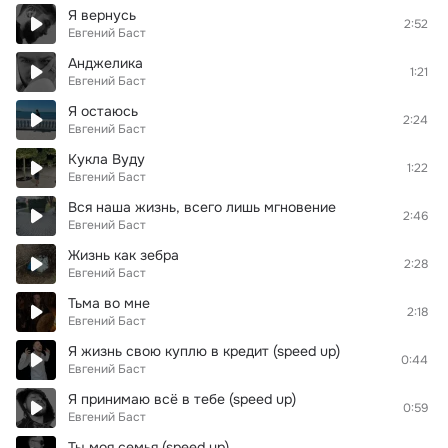
Я вернусь
2:52
Евгений Баст
Анджелика
1:21
Евгений Баст
Я остаюсь
2:24
Евгений Баст
Кукла Вуду
1:22
Евгений Баст
Вся наша жизнь, всего лишь мгновение
2:46
Евгений Баст
Жизнь как зебра
2:28
Евгений Баст
Тьма во мне
2:18
Евгений Баст
Я жизнь свою куплю в кредит (speed up)
0:44
Евгений Баст
Я принимаю всё в тебе (speed up)
0:59
Евгений Баст
Ты моя семья (speed up)