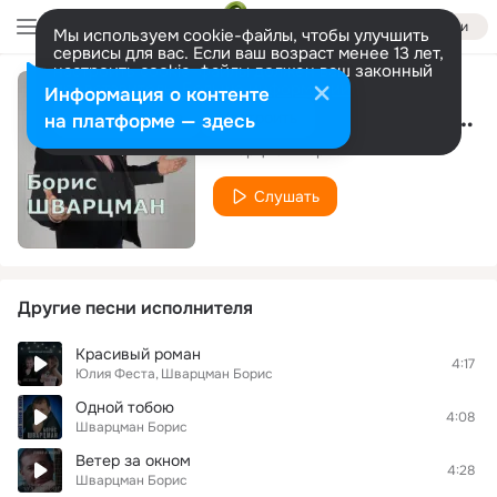
Войти
Мы используем cookie-файлы, чтобы улучшить
сервисы для вас. Если ваш возраст менее 13 лет,
настроить cookie-файлы должен ваш законный
представитель.
Больше информации
Информация о контенте
Пою для вас, друзья мои!
Разрешить все
Настроить
на платформе — здесь
Шварцман Борис
Слушать
Другие песни исполнителя
Красивый роман
4:17
Юлия Феста
Шварцман Борис
Одной тобою
4:08
Шварцман Борис
Ветер за окном
4:28
Шварцман Борис