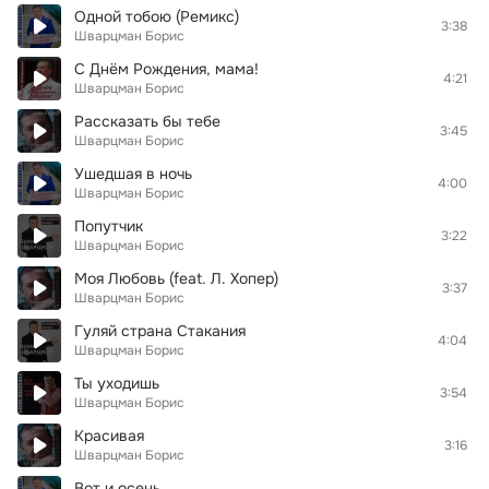
Одной тобою (Ремикс)
3:38
Шварцман Борис
С Днём Рождения, мама!
4:21
Шварцман Борис
Рассказать бы тебе
3:45
Шварцман Борис
Ушедшая в ночь
4:00
Шварцман Борис
Попутчик
3:22
Шварцман Борис
Моя Любовь (feat. Л. Хопер)
3:37
Шварцман Борис
Гуляй страна Стакания
4:04
Шварцман Борис
Ты уходишь
3:54
Шварцман Борис
Красивая
3:16
Шварцман Борис
Вот и осень