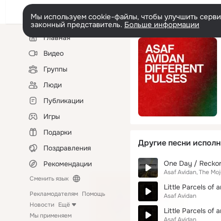
Мы используем cookie-файлы, чтобы улучшить сервис
законный представитель.
Больше информации
Левая
Главная
колонка
Видео
Группы
Люди
Публикации
Игры
Подарки
Другие песни исполн
Поздравления
One Day / Reckon
Рекомендации
Asaf Avidan
The Moj
Сменить язык
Little Parcels of 
Рекламодателям
Помощь
Asaf Avidan
Новости
Ещё
Little Parcels of 
Мы применяем
Asaf Avidan