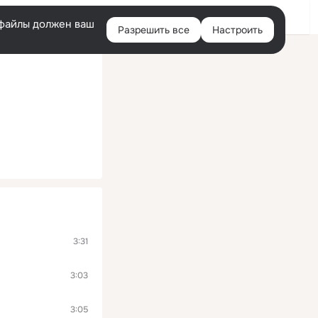
Войти
e-файлы должен ваш
Разрешить все
Настроить
Правая
колонка
3:31
3:03
3:05