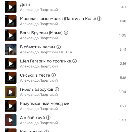
Дети
1:40
Александр Лаэртский
Молодая комсомолка (Партизан Коля)
1:48
Александр Лаэртский
Бонч-Бруевич (Мама)
4:05
Александр Лаэртский
В объятиях весны
3:41
Александр Лаэртский
DUB TV
Шёл Гагарин по тропинке
2:16
Александр Лаэртский
Сиськи в тесте
5:18
Александр Лаэртский
Гибель барсуков
3:04
Александр Лаэртский
Разупыханный молодчик
3:50
Александр Лаэртский
А в бабе хуй
1:40
Александр Лаэртский
Культурист