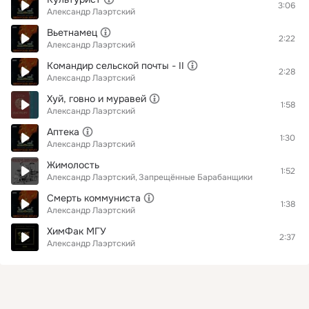
3:06
Александр Лаэртский
Вьетнамец
2:22
Александр Лаэртский
Командир сельской почты - II
2:28
Александр Лаэртский
Хуй, говно и муравей
1:58
Александр Лаэртский
Аптека
1:30
Александр Лаэртский
Жимолость
1:52
Александр Лаэртский
Запрещённые Барабанщики
Смерть коммуниста
1:38
Александр Лаэртский
ХимФак МГУ
2:37
Александр Лаэртский