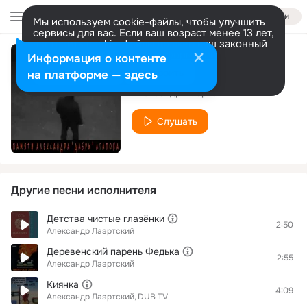
Войти
Мы используем cookie-файлы, чтобы улучшить
сервисы для вас. Если ваш возраст менее 13 лет,
настроить cookie-файлы должен ваш законный
представитель.
Больше информации
Информация о контенте
Алтай (Live)
Разрешить все
Настроить
на платформе — здесь
Александр Лаэртский
Слушать
Другие песни исполнителя
Детства чистые глазёнки
2:50
Александр Лаэртский
Деревенский парень Федька
2:55
Александр Лаэртский
Киянка
4:09
Александр Лаэртский
DUB TV