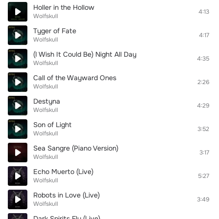
Holler in the Hollow
4:13
Wolfskull
Tyger of Fate
4:17
Wolfskull
(I Wish It Could Be) Night All Day
4:35
Wolfskull
Call of the Wayward Ones
2:26
Wolfskull
Destyna
4:29
Wolfskull
Son of Light
3:52
Wolfskull
Sea Sangre (Piano Version)
3:17
Wolfskull
Echo Muerto (Live)
5:27
Wolfskull
Robots in Love (Live)
3:49
Wolfskull
Dark Spirits Fly (Live)