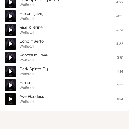
4:22
Wolfskull
Hexum (Live)
4:03
Wolfskull
Rise & Shine
4:57
Wolfskull
Echo Muerto
4:38
Wolfskull
Robots in Love
3:51
Wolfskull
Dark Spirits Fly
4:14
Wolfskull
Hexum
4:01
Wolfskull
Ave Goddess
3:54
Wolfskull