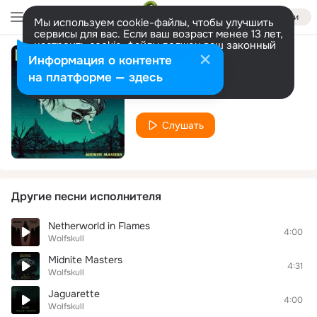
Войти
Мы используем cookie-файлы, чтобы улучшить
сервисы для вас. Если ваш возраст менее 13 лет,
настроить cookie-файлы должен ваш законный
представитель.
Больше информации
Информация о контенте
Mustang Baby
Разрешить все
Настроить
на платформе — здесь
Wolfskull
Слушать
Другие песни исполнителя
Netherworld in Flames
4:00
Wolfskull
Midnite Masters
4:31
Wolfskull
Jaguarette
4:00
Wolfskull