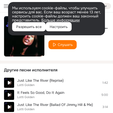
Войти
Мы используем cookie-файлы, чтобы улучшить
сервисы для вас. Если ваш возраст менее 13 лет,
настроить cookie-файлы должен ваш законный
представитель.
Больше информации
Lately (I Feel Like I Wanna Wake Up Out Of This Dream)
Разрешить все
Настроить
Lotti Golden
Слушать
Другие песни исполнителя
Just Like The River (Reprise)
1:42
Lotti Golden
It Feels So Good, Do It Again
5:00
Lotti Golden
Just Like The River (Ballad Of Jimmy Hill & Me)
3:14
Lotti Golden