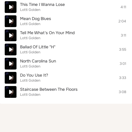
This Time I Wanna Lose
4:11
Lotti Golden
Mean Dog Blues
2:04
Lotti Golden
Tell Me What's On Your Mind
3:11
Lotti Golden
Ballad Of Little "H"
3:55
Lotti Golden
North Carolina Sun
3:01
Lotti Golden
Do You Use It?
3:33
Lotti Golden
Staircase Between The Floors
3:08
Lotti Golden