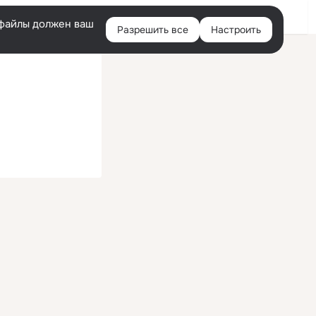
Войти
e-файлы должен ваш
Разрешить все
Настроить
Правая
колонка