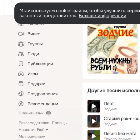
Мы используем cookie-файлы, чтобы улучшить сервис
законный представитель.
Больше информации
Левая
Главная
колонка
Видео
Группы
Люди
Публикации
Игры
Подарки
Другие песни исполн
Поздравления
Плот
Рекомендации
Зодчие
Сменить язык
Старый рок-н-ро
Рекламодателям
Помощь
Зодчие
Новости
Ещё
Песня без мата
Мы применяем
Группа Зодчие