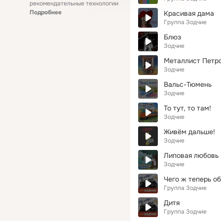
рекомендательные технологии
Подробнее
Красивая дама
Группа Зодчие
Блюз
Зодчие
Металлист Петр
Зодчие
Вальс-Тюмень
Зодчие
То тут, то там!
Зодчие
Живём дальше!
Зодчие
Липовая любовь
Зодчие
Чего ж теперь об
Группа Зодчие
Дитя
Группа Зодчие