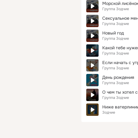
Морской лисёно
Группа Зодчие
Сексуальное ме
Группа Зодчие
Новый год
Группа Зодчие
Какой тебе нуже
Группа Зодчие
Если начать с утр
Группа Зодчие
День рождения
Группа Зодчие
О чем ты хотел с
Группа Зодчие
Ниже ватерлини
Зодчие