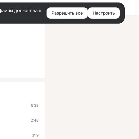
Войти
e-файлы должен ваш
Разрешить все
Настроить
Правая
колонка
5:33
2:48
3:19