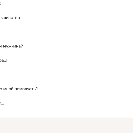
к
ньшинство
н мужчина?
а..!
о мной помолчать?..
и…