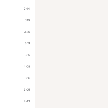
2:44
5:10
3:25
3:21
3:15
4:08
3:16
3:05
4:43