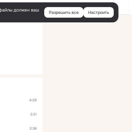
Войти
e-файлы должен ваш
Разрешить все
Настроить
Правая
колонка
4:29
2:21
2:38