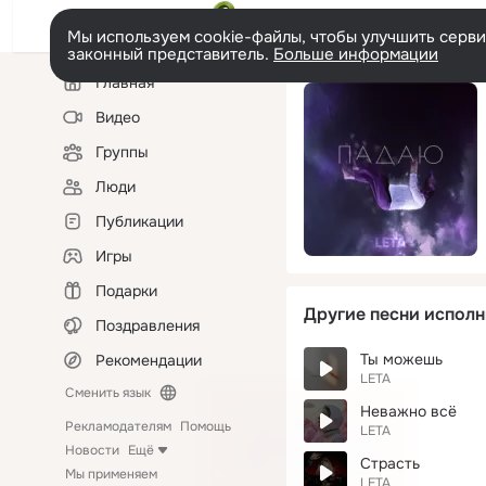
Мы используем cookie-файлы, чтобы улучшить сервис
законный представитель.
Больше информации
Левая
Главная
колонка
Видео
Группы
Люди
Публикации
Игры
Подарки
Другие песни исполн
Поздравления
Ты можешь
Рекомендации
LETA
Сменить язык
Неважно всё
Рекламодателям
Помощь
LETA
Новости
Ещё
Страсть
Мы применяем
LETA