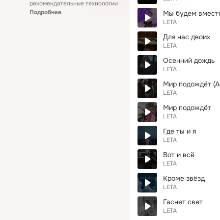
рекомендательные технологии
Подробнее
Мы будем вмест
LETA
Для нас двоих
LETA
Осенний дождь
LETA
Мир подождёт (Ac
LETA
Мир подождёт
LETA
Где ты и я
LETA
Вот и всё
LETA
Кроме звёзд
LETA
Гаснет свет
LETA