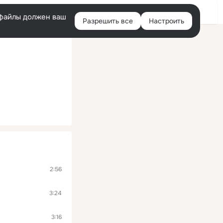
Войти
e-файлы должен ваш
Разрешить все
Настроить
Правая
колонка
2:56
3:24
3:16