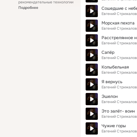
рекомендательные технологии
Подробнее
Сошедшие с неб
Евгений Стрижалов
Морская пехота
Евгений Стрижалов
Расстрелянное н
Евгений Стрижалов
Сапёр
Евгений Стрижалов
Колыбельная
Евгений Стрижалов
Я вернусь
Евгений Стрижалов
Эшелон
Евгений Стрижалов
Это залёт- воин
Евгений Стрижалов
Чужие горы
Евгений Стрижалов