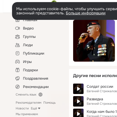
Мы используем cookie-файлы, чтобы улучшить сервис
законный представитель.
Больше информации
Левая
Главная
колонка
Видео
Группы
Люди
Публикации
Игры
Подарки
Другие песни исполн
Поздравления
Солдат россии
Рекомендации
Евгений Стрижалов
Сменить язык
Разведка
Рекламодателям
Помощь
Евгений Стрижалов
Новости
Ещё
Когда нам было 
Мы применяем
Евгений Стрижалов