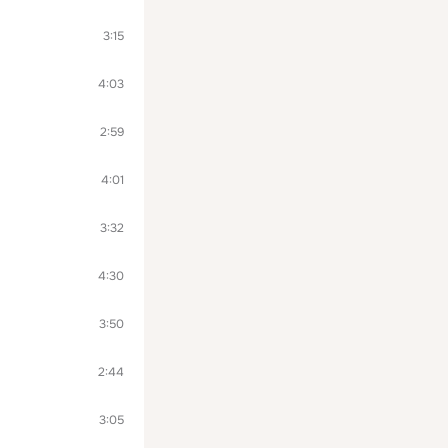
3:15
4:03
2:59
4:01
3:32
4:30
3:50
2:44
3:05