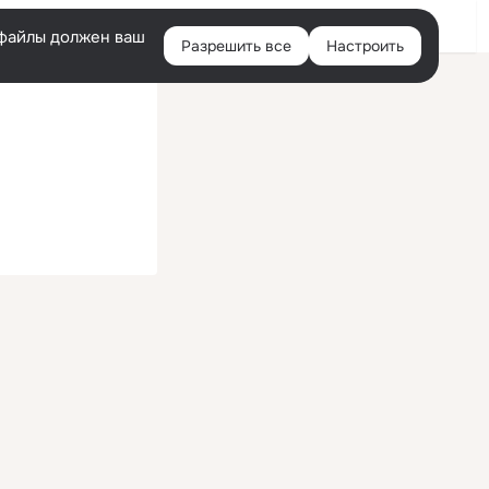
Войти
e-файлы должен ваш
Разрешить все
Настроить
Правая
колонка