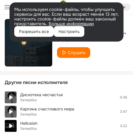
Войти
Мы используем cookie-файлы, чтобы улучшить
сервисы для вас. Если ваш возраст менее 13 лет,
настроить cookie-файлы должен ваш законный
представитель.
Больше информации
Луна есть солнце одиноких
Разрешить все
Настроить
Seneptika
Слушать
Другие песни исполнителя
Дискотека несчастья
4:36
Seneptika
Картина счастливого мира
3:47
Seneptika
Hellusion
3:22
Seneptika