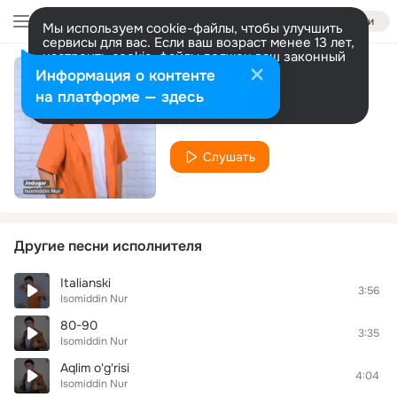
Войти
Мы используем cookie-файлы, чтобы улучшить
сервисы для вас. Если ваш возраст менее 13 лет,
настроить cookie-файлы должен ваш законный
представитель.
Больше информации
Информация о контенте
Jodugar
Разрешить все
Настроить
на платформе — здесь
Isomiddin Nur
Слушать
Другие песни исполнителя
Italianski
3:56
Isomiddin Nur
80-90
3:35
Isomiddin Nur
Aqlim o'g'risi
4:04
Isomiddin Nur