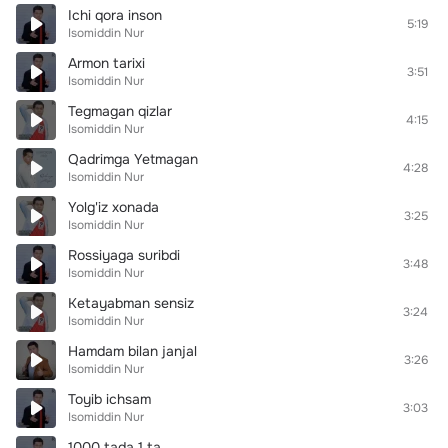
Ichi qora inson
5:19
Isomiddin Nur
Armon tarixi
3:51
Isomiddin Nur
Tegmagan qizlar
4:15
Isomiddin Nur
Qadrimga Yetmagan
4:28
Isomiddin Nur
Yolg'iz xonada
3:25
Isomiddin Nur
Rossiyaga suribdi
3:48
Isomiddin Nur
Ketayabman sensiz
3:24
Isomiddin Nur
Hamdam bilan janjal
3:26
Isomiddin Nur
Toyib ichsam
3:03
Isomiddin Nur
1000 tada 1 ta