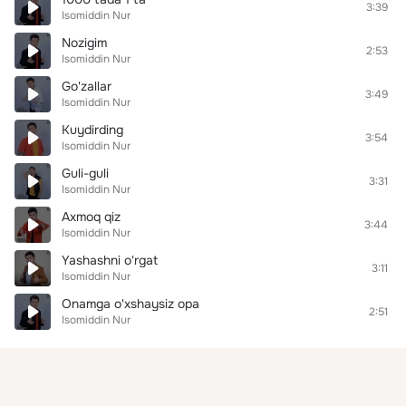
3:39
Isomiddin Nur
Nozigim
2:53
Isomiddin Nur
Go'zallar
3:49
Isomiddin Nur
Kuydirding
3:54
Isomiddin Nur
Guli-guli
3:31
Isomiddin Nur
Axmoq qiz
3:44
Isomiddin Nur
Yashashni o'rgat
3:11
Isomiddin Nur
Onamga o'xshaysiz opa
2:51
Isomiddin Nur