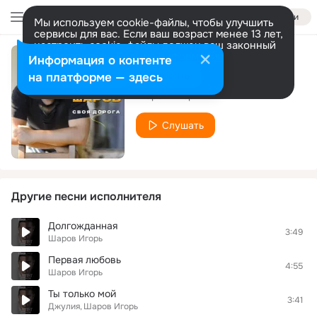
Войти
Мы используем cookie-файлы, чтобы улучшить
сервисы для вас. Если ваш возраст менее 13 лет,
настроить cookie-файлы должен ваш законный
представитель.
Больше информации
Информация о контенте
Своя дорога
Разрешить все
Настроить
на платформе — здесь
Шаров Игорь
Слушать
Другие песни исполнителя
Долгожданная
3:49
Шаров Игорь
Первая любовь
4:55
Шаров Игорь
Ты только мой
3:41
Джулия
Шаров Игорь