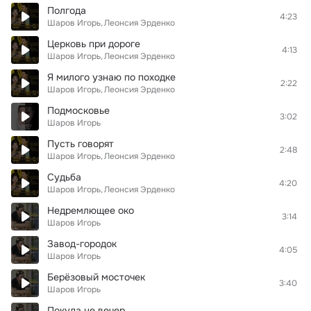
Полгода
4:23
Шаров Игорь
Леонсия Эрденко
Церковь при дороге
4:13
Шаров Игорь
Леонсия Эрденко
Я милого узнаю по походке
2:22
Шаров Игорь
Леонсия Эрденко
Подмосковье
3:02
Шаров Игорь
Пусть говорят
2:48
Шаров Игорь
Леонсия Эрденко
Судьба
4:20
Шаров Игорь
Леонсия Эрденко
Недремлющее око
3:14
Шаров Игорь
Завод-городок
4:05
Шаров Игорь
Берёзовый мосточек
3:40
Шаров Игорь
Покуда не вечер