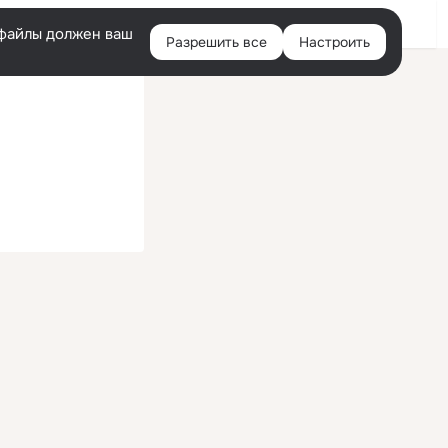
Войти
e-файлы должен ваш
Разрешить все
Настроить
Правая
колонка