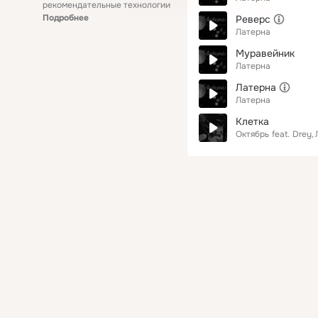
рекомендательные технологии
Подробнее
Реверс
Латерна
Муравейник
Латерна
Латерна
Латерна
Клетка
Октябрь
feat.
Drey