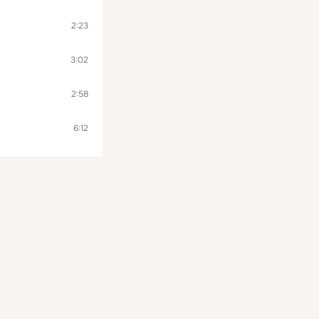
2:23
3:02
2:58
6:12