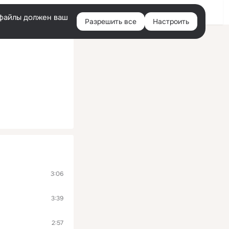
Войти
e-файлы должен ваш
Разрешить все
Настроить
Правая
колонка
3:06
3:39
2:57