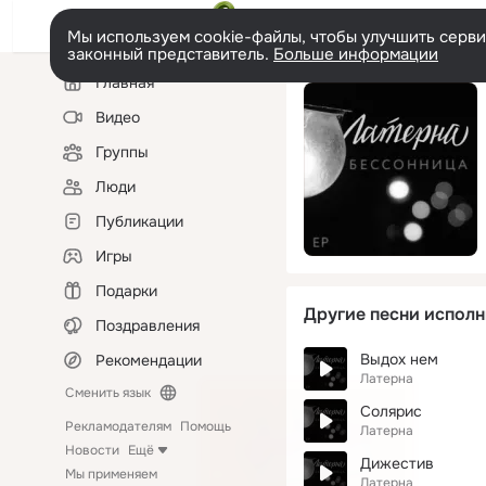
Мы используем cookie-файлы, чтобы улучшить сервис
законный представитель.
Больше информации
Левая
Главная
колонка
Видео
Группы
Люди
Публикации
Игры
Подарки
Другие песни исполн
Поздравления
Выдох нем
Рекомендации
Латерна
Сменить язык
Солярис
Рекламодателям
Помощь
Латерна
Новости
Ещё
Дижестив
Мы применяем
Латерна