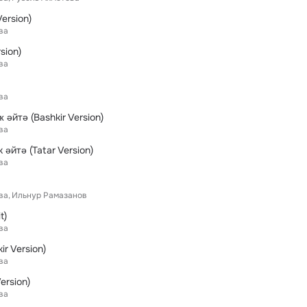
Version)
ва
sion)
ва
ва
 әйтә (Bashkir Version)
ва
 әйтә (Tatar Version)
ва
ва
Ильнур Рамазанов
t)
ва
ir Version)
ва
ersion)
ва