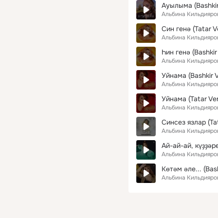
Ауылыма (Bashkir
Альбина Кильдияро
Син генә (Tatar V
Альбина Кильдияро
Һин генә (Bashkir
Альбина Кильдияро
Уйнама (Bashkir V
Альбина Кильдияро
Уйнама (Tatar Ver
Альбина Кильдияро
Синсез язлар (Tat
Альбина Кильдияро
Ай-ай-ай, күҙҙәре
Альбина Кильдияро
Көтәм әле... (Bash
Альбина Кильдияро