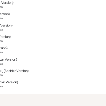
 Version)
ва
ersion)
ва
 Version)
ва
ersion)
ва
sion)
ва
ar Version)
ва
ң (Bashkir Version)
ва
kir Version)
ва