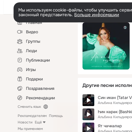
Мы используем cookie-файлы, чтобы улучшить сервис
законный представитель.
Больше информации
Левая
Главная
колонка
Видео
Группы
Люди
Публикации
Игры
Подарки
Другие песни исполн
Поздравления
Син икән (Tatar V
Рекомендации
Альбина Кильдияро
Сменить язык
Һин кәрәк (Bashki
Рекламодателям
Помощь
Альбина Кильдияро
Новости
Ещё
Ят чәчкәләр
Мы применяем
Альбина Кильдияро