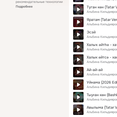
рекомендательные технологии
Подробнее
Туган көн (Tatar 
Альбина Кильдияро
Яратам (Tatar Ver
Альбина Кильдияро
Эсэй
Альбина Кильдияро
Халыҡ әйтһә - хаҡ
Альбина Кильдияро
Халык әйтсә - хак
Альбина Кильдияро
Ай-ай-ай
Альбина Кильдияро
Уйнама (2026 Edi
Альбина Кильдияро
Тыуған көн (Bashk
Альбина Кильдияро
Авылыма (Tatar V
Альбина Кильдияро