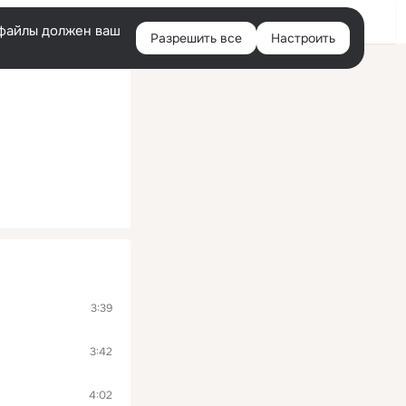
Войти
e-файлы должен ваш
Разрешить все
Настроить
Правая
колонка
3:39
3:42
4:02