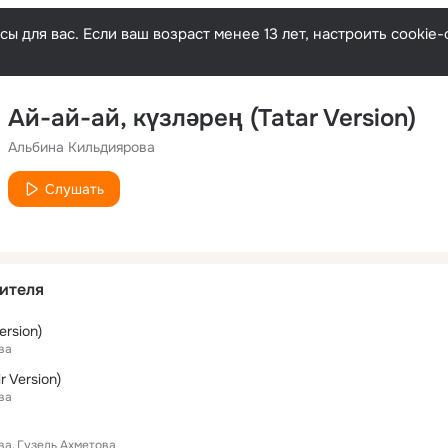
ы для вас. Если ваш возраст менее 13 лет, настроить cooki
Ай-ай-ай, күзләрең (Tatar Version)
Альбина Кильдиярова
Слушать
ителя
ersion)
ва
r Version)
ва
ва
Гузель Ахметова