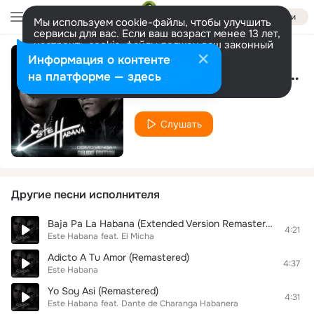
Войти
Мы используем cookie-файлы, чтобы улучшить
сервисы для вас. Если ваш возраст менее 13 лет,
настроить cookie-файлы должен ваш законный
представитель.
Больше информации
Информация о контенте
Waooo! (Me Tienes Descontrolao)
Разрешить все
Настроить
на платформе — здесь
Este Habana
Слушать
Другие песни исполнителя
Baja Pa La Habana (Extended Version Remastered)
4:21
Este Habana
feat.
El Micha
Adicto A Tu Amor (Remastered)
4:37
Este Habana
Yo Soy Asi (Remastered)
4:31
Este Habana
feat.
Dante de Charanga Habanera