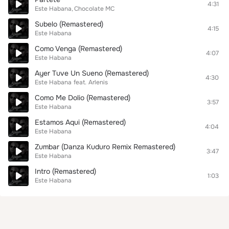
4:31
Este Habana
Chocolate MC
Subelo (Remastered)
4:15
Este Habana
Como Venga (Remastered)
4:07
Este Habana
Ayer Tuve Un Sueno (Remastered)
4:30
Este Habana
feat.
Arlenis
Como Me Dolio (Remastered)
3:57
Este Habana
Estamos Aqui (Remastered)
4:04
Este Habana
Zumbar (Danza Kuduro Remix Remastered)
3:47
Este Habana
Intro (Remastered)
1:03
Este Habana