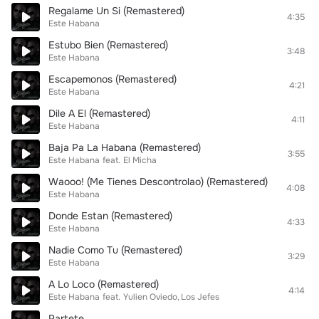
Regalame Un Si (Remastered)
4:35
Este Habana
Estubo Bien (Remastered)
3:48
Este Habana
Escapemonos (Remastered)
4:21
Este Habana
Dile A El (Remastered)
4:11
Este Habana
Baja Pa La Habana (Remastered)
3:55
Este Habana
feat.
El Micha
Waooo! (Me Tienes Descontrolao) (Remastered)
4:08
Este Habana
Donde Estan (Remastered)
4:33
Este Habana
Nadie Como Tu (Remastered)
3:29
Este Habana
A Lo Loco (Remastered)
4:14
Este Habana
feat.
Yulien Oviedo
Los Jefes
Partete