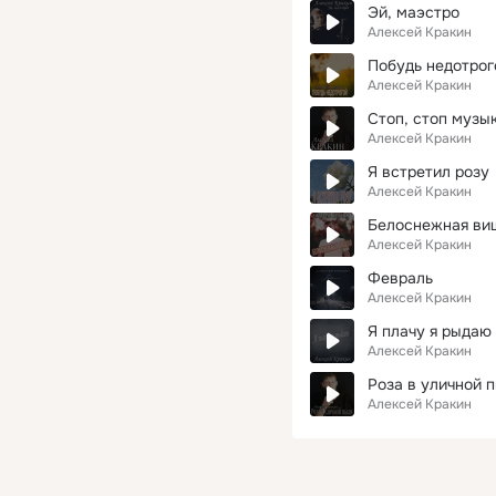
Эй, маэстро
Алексей Кракин
Побудь недотрог
Алексей Кракин
Стоп, стоп музы
Алексей Кракин
Я встретил розу
Алексей Кракин
Белоснежная ви
Алексей Кракин
Февраль
Алексей Кракин
Я плачу я рыдаю
Алексей Кракин
Роза в уличной 
Алексей Кракин