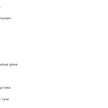
а
амужем
белые дома
устика
 тучи