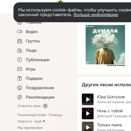
Мы используем cookie-файлы, чтобы улучшить сервис
законный представитель.
Больше информации
Левая
Главная
колонка
Видео
Группы
Люди
Публикации
Игры
Подарки
Другие песни исполн
Поздравления
Юра Шатунов
Рекомендации
Алексей Кракин
Ша
Сменить язык
Ночь с тобой
Рекламодателям
Помощь
Дмитрий Гревцев
А
Новости
Ещё
Только мама
Мы применяем
Алексей Кракин