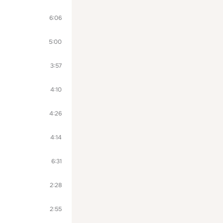
6:06
5:00
3:57
4:10
4:26
4:14
6:31
2:28
2:55