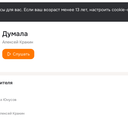
ы для вас. Если ваш возраст менее 13 лет, настроить cooki
Думала
Алексей Кракин
Слушать
ителя
х Юнусов
лексей Кракин