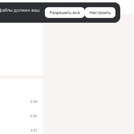
Войти
e-файлы должен ваш
Разрешить все
Настроить
Правая
колонка
3:59
3:30
3:37