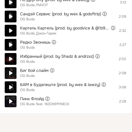
3:13
OG Buda
MAYOT
Сандэй Сервис (prod. by wex & godoftrip)
2:09
OG Buda
Картель Картель (prod. by goodvice & @!b9t33ga & fuckthecurlyboy)
2:32
OG Buda
Джон Гарик
Редко Звонишь
2:27
OG Buda
Избранный (prod. by Shadz & andrzxz)
2:02
OG Buda
Биг бой слайм
2:08
OG Buda
6AM в Будапеште (prod. by wex & lawzy)
3:06
OG Buda
Пинк Флойд
2:28
OG Buda
feat.
163ONMYNECK