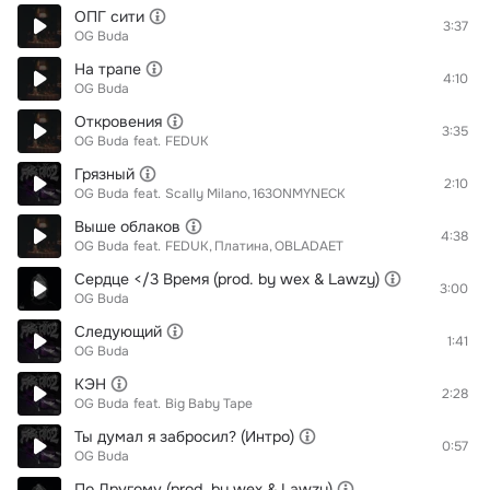
ОПГ сити
3:37
OG Buda
На трапе
4:10
OG Buda
Откровения
3:35
OG Buda
feat.
FEDUK
Грязный
2:10
OG Buda
feat.
Scally Milano
163ONMYNECK
Выше облаков
4:38
OG Buda
feat.
FEDUK
Платина
OBLADAET
Сердце </3 Время (prod. by wex & Lawzy)
3:00
OG Buda
Следующий
1:41
OG Buda
КЭН
2:28
OG Buda
feat.
Big Baby Tape
Ты думал я забросил? (Интро)
0:57
OG Buda
По Другому (prod. by wex & Lawzy)