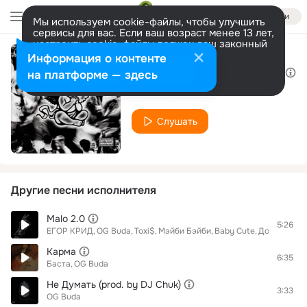
Войти
Мы используем cookie-файлы, чтобы улучшить
сервисы для вас. Если ваш возраст менее 13 лет,
настроить cookie-файлы должен ваш законный
представитель.
Больше информации
Информация о контенте
Моим Людям (prod. by TR1PLS & YG Woods)
Разрешить все
Настроить
на платформе — здесь
OG Buda
Слушать
Другие песни исполнителя
Malo 2.0
5:26
ЕГОР КРИД
OG Buda
Toxi$
Мэйби Бэйби
Baby Cute
Дора
madk1
Карма
6:35
Баста
OG Buda
Не Думать (prod. by DJ Chuk)
3:33
OG Buda