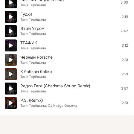
3:09
Таня Терёшина
Гудки
2:19
Таня Терёшина
Этим Утром
2:42
Таня Терёшина
ТРАФИК
3:12
Таня Терёшина
Чёрный Porsche
2:31
Таня Терёшина
К бабкам бабки
2:21
Таня Терёшина
Радио Гага (Charisma Sound Remix)
3:57
Таня Терёшина
P.S. (Remix)
2:51
Таня Терёшина
DJ Katya Guseva