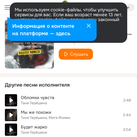
Войти
Мы используем cookie-файлы, чтобы улучшить
сервисы для вас. Если ваш возраст менее 13 лет,
настроить cookie-файлы должен ваш законный
представитель.
Больше информации
Информация о контенте
Обломки чувств (Radio Remix)
Разрешить все
Настроить
на платформе — здесь
Таня Терёшина
Слушать
Другие песни исполнителя
Обломки чувств
2:48
Таня Терёшина
Мы же похожи
2:44
Таня Терёшина
Митя Фомин
Будет жарко
3:04
Таня Терёшина