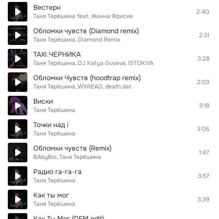
Вестерн
2:40
Таня Терёшина
feat.
Жанна Фриске
Обломки чувств (Diamond remix)
2:31
Таня Терёшина
Diamond Remix
TAXI.ЧЕРНИКА
3:28
Таня Терёшина
DJ Katya Guseva
ISTOKIYA
Обломки Чувств (hoodtrap remix)
2:03
Таня Терёшина
WXREAD
death.dat
Виски
3:18
Таня Терёшина
Точки над i
3:05
Таня Терёшина
Обломки чувств (Remix)
1:47
BAbyBoi
Таня Терёшина
Радио га-га-га
3:57
Таня Терёшина
Как ты мог
3:39
Таня Терёшина
Как Ты Мог (DFM edit)