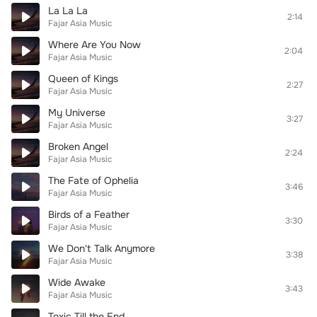
La La La
2:14
Fajar Asia Music
Where Are You Now
2:04
Fajar Asia Music
Queen of Kings
2:27
Fajar Asia Music
My Universe
3:27
Fajar Asia Music
Broken Angel
2:24
Fajar Asia Music
The Fate of Ophelia
3:46
Fajar Asia Music
Birds of a Feather
3:30
Fajar Asia Music
We Don't Talk Anymore
3:38
Fajar Asia Music
Wide Awake
3:43
Fajar Asia Music
Toxic Till the End