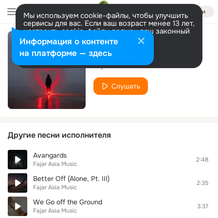
Войти
Мы используем cookie-файлы, чтобы улучшить
сервисы для вас. Если ваш возраст менее 13 лет,
настроить cookie-файлы должен ваш законный
представитель.
Больше информации
Информация о контенте
Stereo Love
Разрешить все
Настроить
на платформе — здесь
Fajar Asia Music
Слушать
Другие песни исполнителя
Avangards
2:48
Fajar Asia Music
Better Off (Alone, Pt. III)
2:35
Fajar Asia Music
We Go off the Ground
3:37
Fajar Asia Music