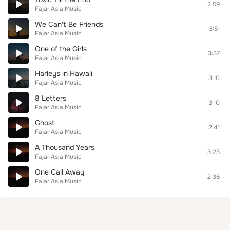
2:59
Fajar Asia Music
We Can't Be Friends
3:51
Fajar Asia Music
One of the Girls
3:37
Fajar Asia Music
Harleys in Hawaii
3:10
Fajar Asia Music
8 Letters
3:10
Fajar Asia Music
Ghost
2:41
Fajar Asia Music
A Thousand Years
3:23
Fajar Asia Music
One Call Away
2:36
Fajar Asia Music