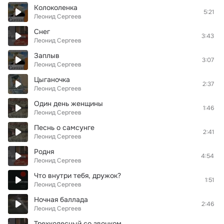
Колоколенка
5:21
Леонид Сергеев
Снег
3:43
Леонид Сергеев
Заплыв
3:07
Леонид Сергеев
Цыганочка
2:37
Леонид Сергеев
Один день женщины
1:46
Леонид Сергеев
Песнь о самсунге
2:41
Леонид Сергеев
Родня
4:54
Леонид Сергеев
Что внутри тебя, дружок?
1:51
Леонид Сергеев
Ночная баллада
2:46
Леонид Сергеев
Трехколесный со звонком