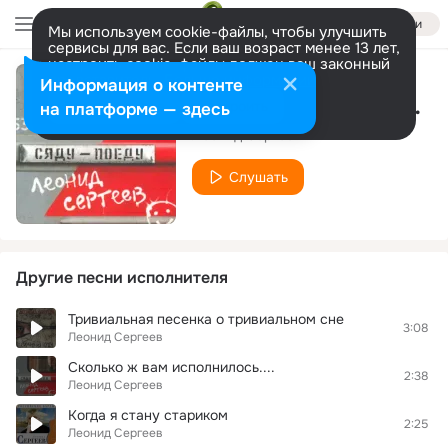
Войти
Мы используем cookie-файлы, чтобы улучшить
сервисы для вас. Если ваш возраст менее 13 лет,
настроить cookie-файлы должен ваш законный
представитель.
Больше информации
Информация о контенте
О следующей песне...
Разрешить все
Настроить
на платформе — здесь
Леонид Сергеев
Слушать
Другие песни исполнителя
Тривиальная песенка о тривиальном сне
3:08
Леонид Сергеев
Сколько ж вам исполнилось....
2:38
Леонид Сергеев
Когда я стану стариком
2:25
Леонид Сергеев