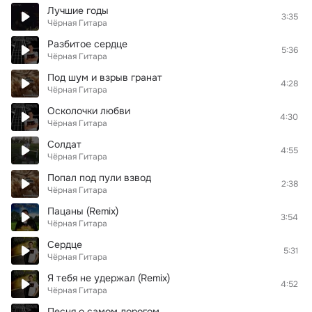
Лучшие годы
3:35
Чёрная Гитара
Разбитое сердце
5:36
Чёрная Гитара
Под шум и взрыв гранат
4:28
Чёрная Гитара
Осколочки любви
4:30
Чёрная Гитара
Солдат
4:55
Чёрная Гитара
Попал под пули взвод
2:38
Чёрная Гитара
Пацаны (Remix)
3:54
Чёрная Гитара
Сердце
5:31
Чёрная Гитара
Я тебя не удержал (Remix)
4:52
Чёрная Гитара
Песня о самом дорогом