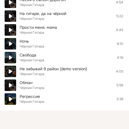
4:54
Чёрная Гитара
На гитаре, да на чёрной
5:22
Чёрная Гитара
Прости меня, мама
4:45
Чёрная Гитара
Ночь
6:10
Чёрная Гитара
Свобода
4:16
Чёрная Гитара
Не забывай 9 район (demo version)
4:05
Чёрная Гитара
Обман
5:56
Чёрная Гитара
Регрессия
3:38
Чёрная Гитара