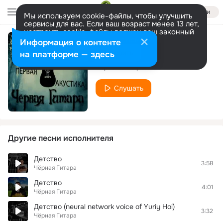
Войти
Мы используем cookie-файлы, чтобы улучшить
сервисы для вас. Если ваш возраст менее 13 лет,
настроить cookie-файлы должен ваш законный
представитель.
Больше информации
Информация о контенте
Обман
Разрешить все
Настроить
на платформе — здесь
Чёрная Гитара
Слушать
Другие песни исполнителя
Детство
3:58
Чёрная Гитара
Детство
4:01
Чёрная Гитара
Детство (neural network voice of Yuriy Hoi)
3:32
Чёрная Гитара