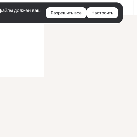
Войти
e-файлы должен ваш
Разрешить все
Настроить
Правая
колонка