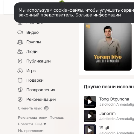
Мы используем cookie-файлы, чтобы улучшить сервис
законный представитель.
Больше информации
Левая
Главная
колонка
Видео
Группы
Люди
Публикации
Игры
Подарки
Другие песни исполн
Поздравления
Tong Otguncha
Рекомендации
Jaloliddin Ahmadali
Сменить язык
Janonim
Рекламодателям
Помощь
Jaloliddin Ahmadali
Новости
Ещё
19 yil
Мы применяем
Jaloliddin Ahmadali