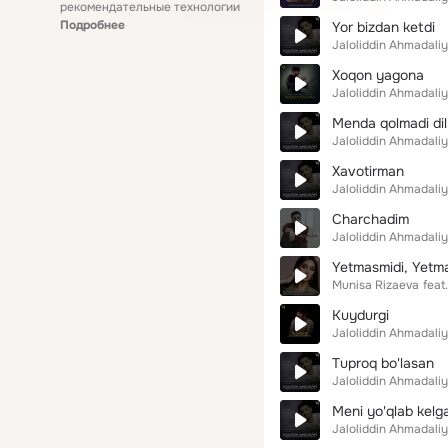
рекомендательные технологии
Подробнее
Yor bizdan ketdi
Jaloliddin Ahmadali
Xoqon yagona
Jaloliddin Ahmadali
Menda qolmadi dil
Jaloliddin Ahmadali
Xavotirman
Jaloliddin Ahmadali
Charchadim
Jaloliddin Ahmadali
Yetmasmidi, Yetm
Munisa Rizaeva
feat.
Kuydurgi
Jaloliddin Ahmadali
Tuproq bo'lasan
Jaloliddin Ahmadali
Meni yo'qlab kel
Jaloliddin Ahmadali