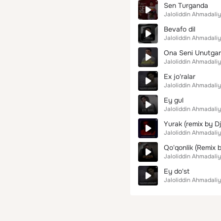
Sen Turganda
Jaloliddin Ahmadali
Bevafo dil
Jaloliddin Ahmadali
Ona Seni Unutgan
Jaloliddin Ahmadali
Ex jo'ralar
Jaloliddin Ahmadali
Ey gul
Jaloliddin Ahmadali
Yurak (remix by D
Jaloliddin Ahmadali
Qo'qonlik (Remix b
Jaloliddin Ahmadali
Ey do'st
Jaloliddin Ahmadali