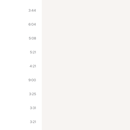
3:44
6:04
5:08
5:21
4:21
9:00
3:25
3:31
3:21