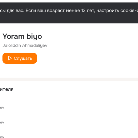
ы для вас. Если ваш возраст менее 13 лет, настроить cooki
Yoram biyo
Jaloliddin Ahmadaliyev
Слушать
ителя
yev
yev
yev