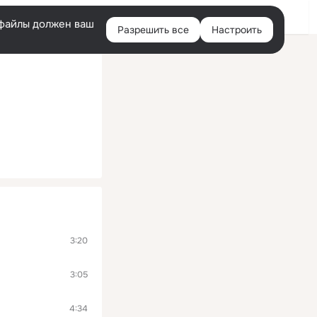
Войти
e-файлы должен ваш
Разрешить все
Настроить
Правая
колонка
3:20
3:05
4:34