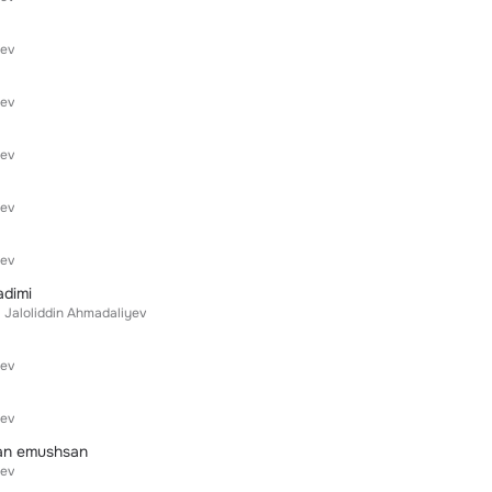
yev
yev
yev
yev
yev
adimi
Jaloliddin Ahmadaliyev
yev
yev
gan emushsan
yev