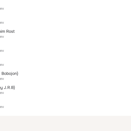
yev
yev
im Rost
yev
yev
yev
j Bobojon)
yev
y J.R.B)
yev
yev