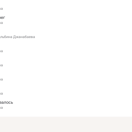
ва
нег
ва
льбина Джанабаева
ва
ва
ва
ва
залось
ва