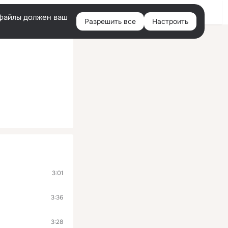
Войти
e-файлы должен ваш
Разрешить все
Настроить
Правая
колонка
3:01
3:36
3:28