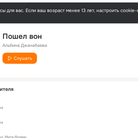
ы для вас. Если ваш возраст менее 13 лет, настроить cooki
Пошел вон
Альбина Джанабаева
Слушать
ителя
ва
ва
ва
Митя Фомин