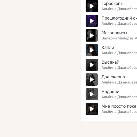
Гороскопы
Альбина Джанабае
Прошлогодний с
Альбина Джанабае
Мегаполисы
Валерий Меладзе
А
Капли
Альбина Джанабае
Высекай
Альбина Джанабае
Два океана
Альбина Джанабае
Надоели
Альбина Джанабае
Мне просто пока
Альбина Джанабае