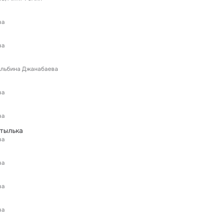
ва
ва
льбина Джанабаева
ва
ва
отылька
ва
ва
ва
ва