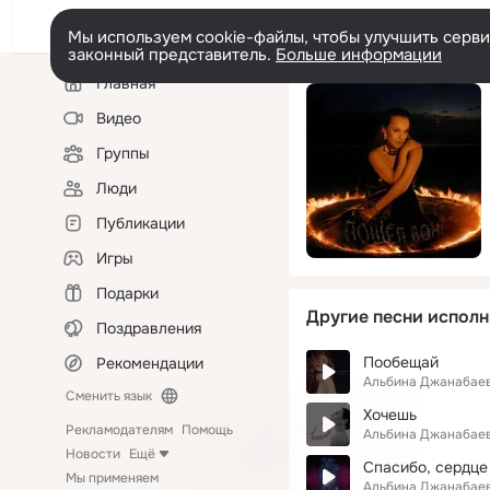
Мы используем cookie-файлы, чтобы улучшить сервис
законный представитель.
Больше информации
Левая
Главная
колонка
Видео
Группы
Люди
Публикации
Игры
Подарки
Другие песни исполн
Поздравления
Пообещай
Рекомендации
Альбина Джанабае
Сменить язык
Хочешь
Рекламодателям
Помощь
Альбина Джанабае
Новости
Ещё
Спасибо, сердце
Мы применяем
Альбина Джанабае