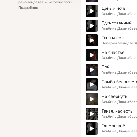
рекомендательные технологии
Подробнее
День и ночь
Альбина Джанабае
Единственный
Альбина Джанабае
Где ты есть
Валерий Меладзе
А
На счастье
Альбина Джанабае
Пой
Альбина Джанабае
Самба белого м
Альбина Джанабае
Не свернуть
Альбина Джанабае
Такая, как есть
Альбина Джанабае
Он моё всё
Альбина Джанабае