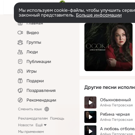
Мы используем cookie-файлы, чтобы улучшить сервис
законный представитель.
Больше информации
Левая
Главная
колонка
Видео
Группы
Люди
Публикации
Игры
Подарки
Другие песни исполн
Поздравления
Обыкновенный
Рекомендации
Алёна Петровская
Сменить язык
Рябина черная
Рекламодателям
Помощь
Алёна Петровская
Новости
Ещё
А любовь отболе
Мы применяем
Алёна Петровская