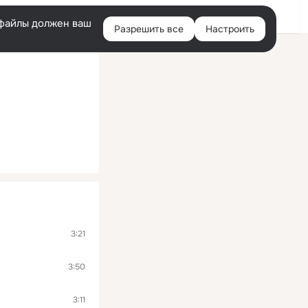
Войти
e-файлы должен ваш
Разрешить все
Настроить
Правая
колонка
3:21
3:50
3:11