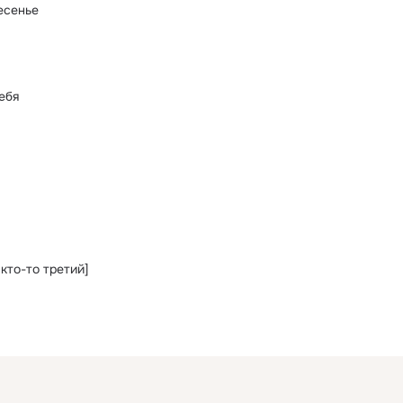
есенье
ебя
 кто-то третий]