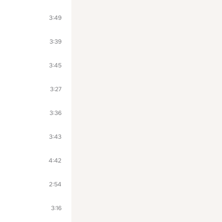
3:49
3:39
3:45
3:27
3:36
3:43
4:42
2:54
3:16