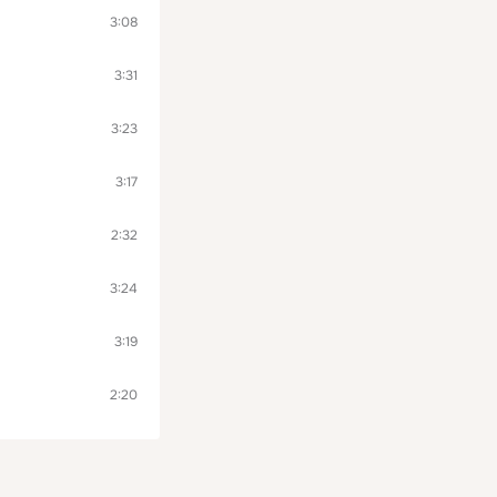
3:08
3:31
3:23
3:17
2:32
3:24
3:19
2:20