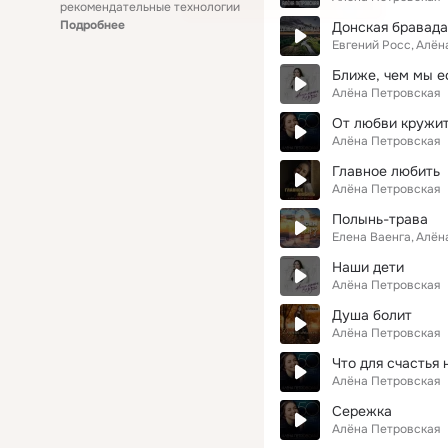
рекомендательные технологии
Подробнее
Донская бравада
Евгений Росс
Алён
Ближе, чем мы е
Алёна Петровская
От любви кружит
Алёна Петровская
Главное любить
Алёна Петровская
Полынь-трава
Елена Ваенга
Алён
Наши дети
Алёна Петровская
Душа болит
Алёна Петровская
Что для счастья
Алёна Петровская
Сережка
Алёна Петровская