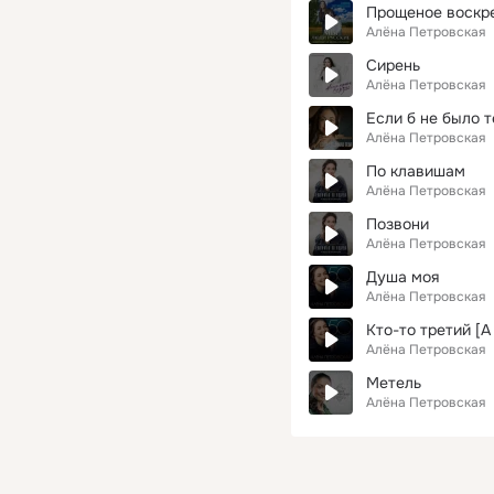
Прощеное воскр
Алёна Петровская
Сирень
Алёна Петровская
Если б не было т
Алёна Петровская
По клавишам
Алёна Петровская
Позвони
Алёна Петровская
Душа моя
Алёна Петровская
Кто-то третий [А
Алёна Петровская
Метель
Алёна Петровская