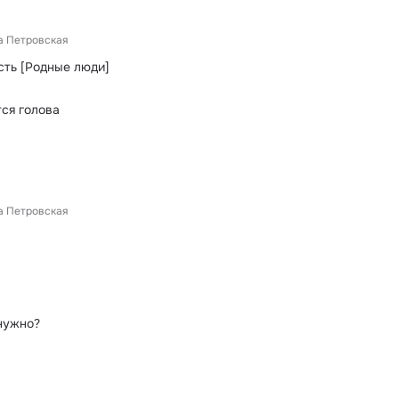
а Петровская
сть [Родные люди]
ся голова
а Петровская
 нужно?