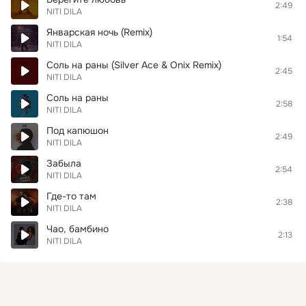
2:49
NITI DILA
Январская ночь (Remix)
1:54
NITI DILA
Соль на раны (Silver Ace & Onix Remix)
2:45
NITI DILA
Соль на раны
2:58
NITI DILA
Под капюшон
2:49
NITI DILA
Забыла
2:54
NITI DILA
Где-то там
2:38
NITI DILA
Чао, бамбино
2:13
NITI DILA