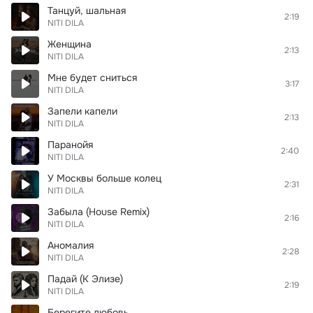
Танцуй, шальная
2:19
NITI DILA
Женщина
2:13
NITI DILA
Мне будет сниться
3:17
NITI DILA
Запели капели
2:13
NITI DILA
Паранойя
2:40
NITI DILA
У Москвы больше колец
2:31
NITI DILA
Забыла (House Remix)
2:16
NITI DILA
Аномалия
2:28
NITI DILA
Падай (К Элизе)
2:19
NITI DILA
Берегите любовь