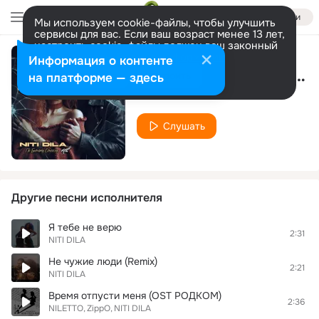
Войти
Мы используем cookie-файлы, чтобы улучшить
сервисы для вас. Если ваш возраст менее 13 лет,
настроить cookie-файлы должен ваш законный
представитель.
Больше информации
Информация о контенте
По битому стеклу (Remix)
Разрешить все
Настроить
на платформе — здесь
NITI DILA
Слушать
Другие песни исполнителя
Я тебе не верю
2:31
NITI DILA
Не чужие люди (Remix)
2:21
NITI DILA
Время отпусти меня (OST РОДКОМ)
2:36
NILETTO
ZippO
NITI DILA