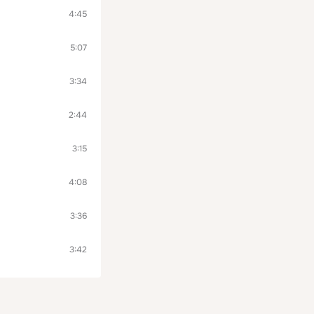
4:45
5:07
3:34
2:44
3:15
4:08
3:36
3:42