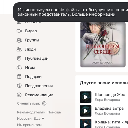
Мы используем cookie-файлы, чтобы улучшить сервис
законный представитель.
Больше информации
Левая
Главная
колонка
Видео
Группы
Люди
Публикации
Игры
Подарки
Другие песни исполн
Поздравления
Шансон де Жест
Рекомендации
Лора Бочарова
Сменить язык
Владыка ветра
Рекламодателям
Помощь
Лора Бочарова
Новости
Ещё
Кришна: гита к 
Мы применяем
Лора Бочарова