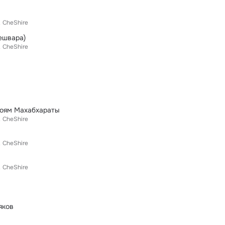
.
CheShire
ешвара)
.
CheShire
роям Махабхараты
.
CheShire
.
CheShire
.
CheShire
яков