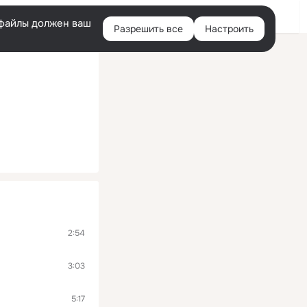
Войти
e-файлы должен ваш
Разрешить все
Настроить
Правая
колонка
2:54
3:03
5:17