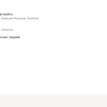
ии войск
.
Алексей Мальков
CheShire
.
CheShire
ских тварей