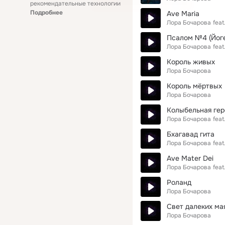
рекомендательные технологии
Подробнее
Ave Maria
Лора Бочарова
feat
Псалом №4 (Йог
Лора Бочарова
feat
Король живых
Лора Бочарова
Король мёртвых
Лора Бочарова
Колыбельная ге
Лора Бочарова
feat
Бхагавад гита
Лора Бочарова
feat
Ave Mater Dei
Лора Бочарова
feat
Роланд
Лора Бочарова
Свет далеких ма
Лора Бочарова