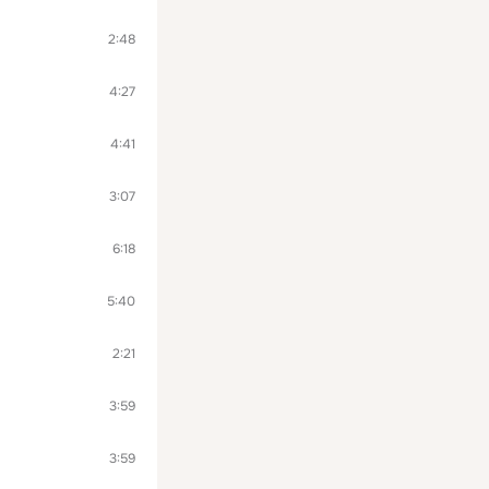
2:48
4:27
4:41
3:07
6:18
5:40
2:21
3:59
3:59