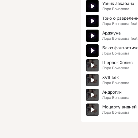
Узник азкабана
Лора Бочарова
Трио о разделен
Лора Бочарова
feat
Арджуна
Лора Бочарова
feat
Блюз фантастиче
Лора Бочарова
Шерлок Холмс
Лора Бочарова
XVII век
Лора Бочарова
Андрогин
Лора Бочарова
Моцарту видней
Лора Бочарова