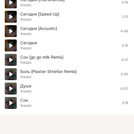
4:16
theabc
Сегодня (Speed Up)
3:15
theabc
Сегодня (Acoustic)
4:46
theabc
Сегодня
4:16
theabc
Сон (go go milk Remix)
4:41
theabc
Боль (Master Shtefan Remix)
5:46
theabc
Душа
4:42
theabc
Сон
3:18
theabc