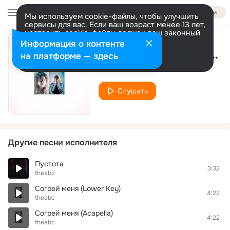
Войти
Мы используем cookie-файлы, чтобы улучшить
сервисы для вас. Если ваш возраст менее 13 лет,
настроить cookie-файлы должен ваш законный
представитель.
Больше информации
Информация о контенте
Согрей меня (Meow Version)
Разрешить все
Настроить
на платформе — здесь
theabc
Слушать
Другие песни исполнителя
Пустота
3:32
theabc
Согрей меня (Lower Key)
4:22
theabc
Согрей меня (Acapella)
4:22
theabc